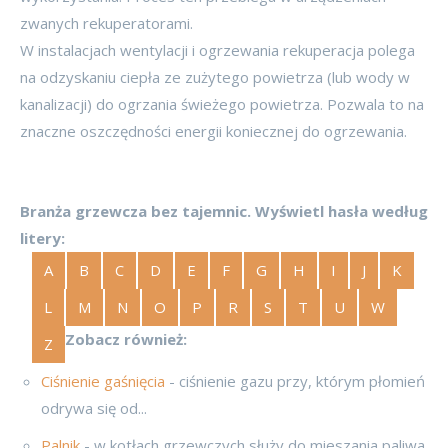
zwanych rekuperatorami.
W instalacjach wentylacji i ogrzewania rekuperacja polega
na odzyskaniu ciepła ze zużytego powietrza (lub wody w
kanalizacji) do ogrzania świeżego powietrza. Pozwala to na
znaczne oszczędności energii koniecznej do ogrzewania.
Branża grzewcza bez tajemnic. Wyświetl hasła według
litery:
A
B
C
D
E
F
G
H
I
J
K
L
M
N
O
P
R
S
T
U
W
Zobacz również:
Z
Ciśnienie gaśnięcia
- ciśnienie gazu przy, którym płomień
odrywa się od...
Palnik
- w kotłach grzewczych służy do mieszania paliwa